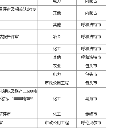
电力
内蒙古
目评审及相关认定(专
其他
内蒙古
其他
呼和浩特市
估报告评审
冶金
呼和浩特市
化工
呼和浩特市
其他
呼和浩特市
农业
包头市
电力
包头市
市政公用工程
包头市
化钾以及联产11600吨
钙、10000吨30%
化工
乌海市
研评审
化工
赤峰市
审
市政公用工程
呼伦贝尔市