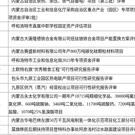
内蒙古自治区余热、余压、余气自备电厂项目（第三批）评审
内蒙古自治区工业和信息化厅采购自治区重点产业（园区）专项项
项资金评审2批）
呼和浩特市直属中职学校固定资产评估项目
内蒙古大唐隆德铁合金有限公司低钛铬铁合金项目产能置换方案评
内蒙古赛盛新材料有限公司年产800万吨碳化硅颗粒材料项目
呼和浩特市工业和信息化局2023年专项资金评审
0
土默特右旗“优秀粮食工程”可行性研究报告评审
包头市九原工业园区热电联产项目可行性研究报告评审
2
九原区供汽（蒸汽）经营权出让项目可行性研究报告评审
内蒙古永太化学有限公司一期年产18715吨精细化学品、30000吨氟
3
氯化钾、660吨硫酸钠、3460吨二氧化硅、11700吨硫酸钙、7200吨氯化
盐酸、1070吨25%氢溴酸项目
4
内蒙古华电巴林左旗50万千瓦风电制氢一体化示范项目化工部分可
5
莫旗移民后期扶持项目登特科办事处阿彦浅村过水路面建设项目评