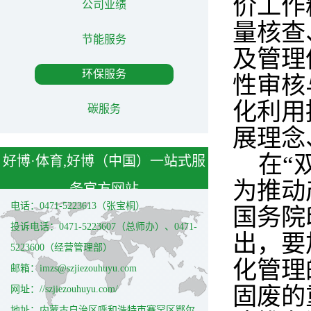
价工作
公司业绩
量核查
节能服务
及管理
环保服务
性审核
化利用
碳服务
展理念
在“
好博·体育,好博（中国）一站式服
为推动
务官方网站
Contact us
电话：0471-5223613（张宝桐）
国务院
投诉电话：0471-5223607（总师办）、0471-
出，要
5223600（经营管理部）
化管理
邮箱：imzs@szjiezouhuyu.com
固废的
网址：//szjiezouhuyu.com/
地址：内蒙古自治区呼和浩特市赛罕区鄂尔