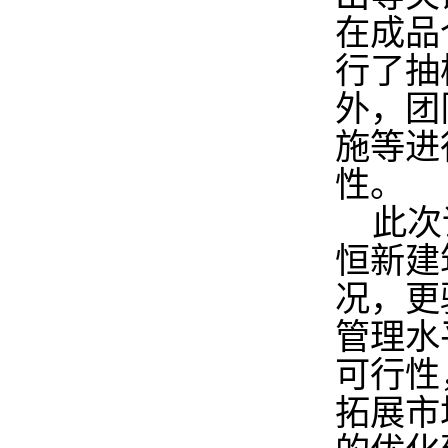
在成品
行了抽
外，团
施等进
性。
此次
恒新建
况，更
管理水
可行性
拓展市