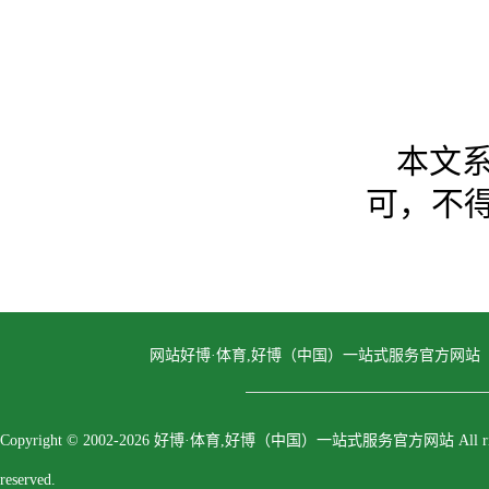
本文
可，不
网站好博·体育,好博（中国）一站式服务官方网站
Copyright © 2002-2026 好博·体育,好博（中国）一站式服务官方网站 All rig
reserved.