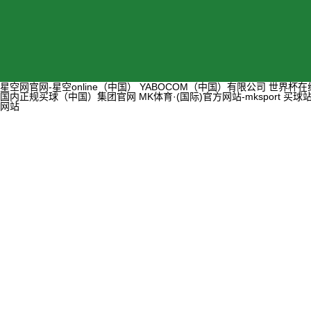
星空网官网-星空online（中国）
YABOCOM（中国）有限公司
世界杯在
国内正规买球（中国）集团官网
MK体育·(国际)官方网站-mksport
买球站
网站