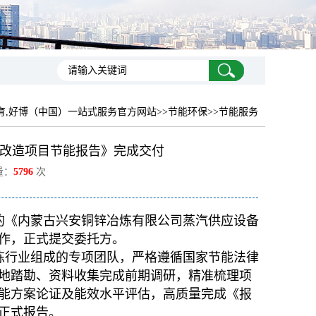
育,好博（中国）一站式服务官方网站
>>节能环保>>节能服务
改造项目节能报告》完成交付
量：
5796
次
的《内蒙古兴安铜锌冶炼有限公司蒸汽供应设备
作，正式提交委托方。
炼行业组成的专项团队，严格遵循国家节能法律
地踏勘、资料收集完成前期调研，精准梳理项
能方案论证及能效水平评估，高质量完成《报
正式报告。