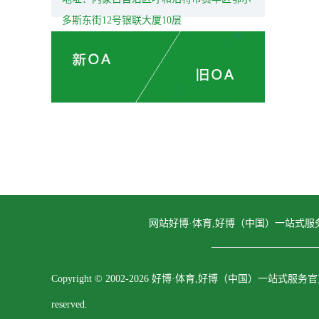
多斯东街12号银联大厦10层
网站好博·体育,好博（中国）一站式服
Copyright © 2002-2026 好博·体育,好博（中国）一站式服务官方网
reserved.