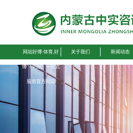
好博·体育,好博（中国）一站式服务官方网站
网站好博·体育,好
关于我们
新闻动态
博（中国）一站式
服务官方网站