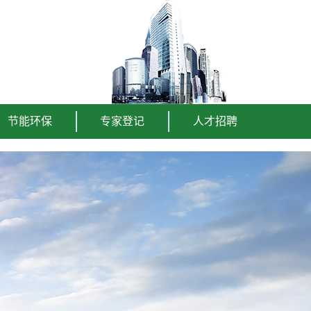
节能环保
专家登记
人才招聘