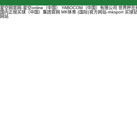
星空网官网-星空online（中国）
YABOCOM（中国）有限公司
世界杯在
国内正规买球（中国）集团官网
MK体育·(国际)官方网站-mksport
买球站
网站