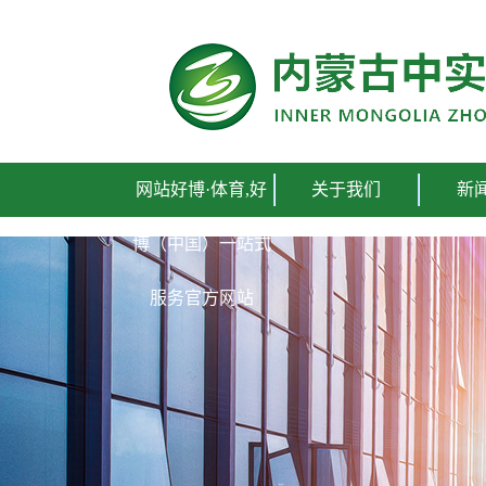
好博·体育,好博（中国）一站式服务官方网站
网站好博·体育,好
关于我们
新
博（中国）一站式
服务官方网站