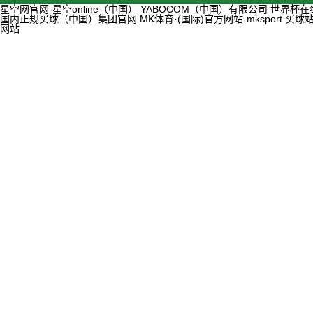
星空网官网-星空online（中国）
YABOCOM（中国）有限公司
世界杯在
国内正规买球（中国）集团官网
MK体育·(国际)官方网站-mksport
买球站
网站