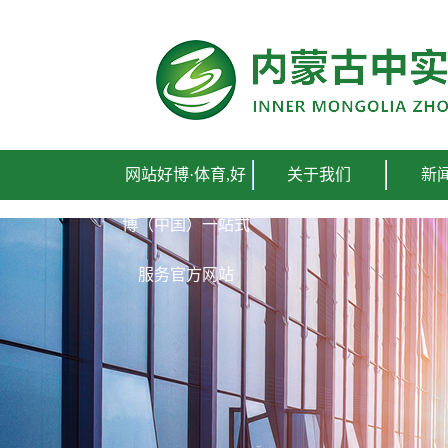
好博·体育,好博（中国）一站式服务官方网站
网站好博·体育,好
关于我们
新
博（中国）一站式
服务官方网站