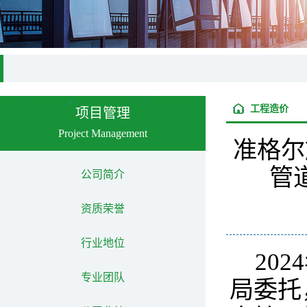
工程造价
项目管理
Project Management
准格尔
管
公司简介
资质荣誉
行业地位
20
专业团队
局委托