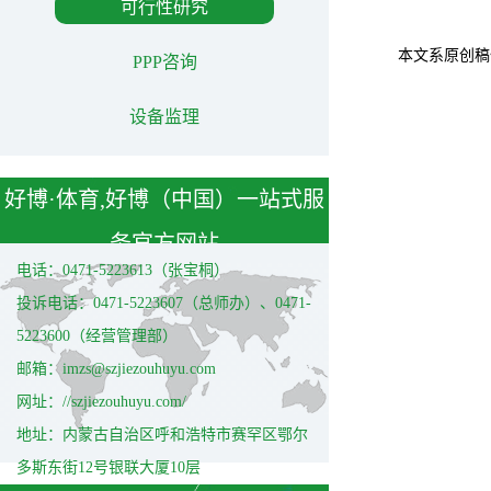
可行性研究
本文系原创稿
PPP咨询
设备监理
好博·体育,好博（中国）一站式服
务官方网站
Contact us
电话：0471-5223613（张宝桐）
投诉电话：0471-5223607（总师办）、0471-
5223600（经营管理部）
邮箱：imzs@szjiezouhuyu.com
网址：//szjiezouhuyu.com/
地址：内蒙古自治区呼和浩特市赛罕区鄂尔
多斯东街12号银联大厦10层