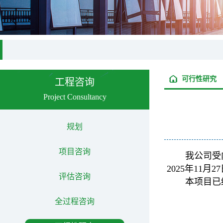
可行性研究
工程咨询
Project Consultancy
规划
项目咨询
我公司受
2025年11
评估咨询
本项目已
全过程咨询