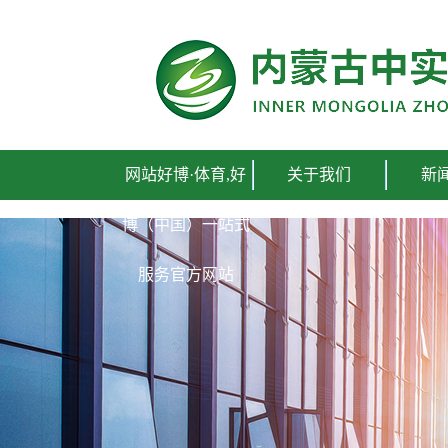
好博·体育,好博（中国）一站式服务官方网站
网站好博·体育,好
关于我们
新
博（中国）一站式
服务官方网站