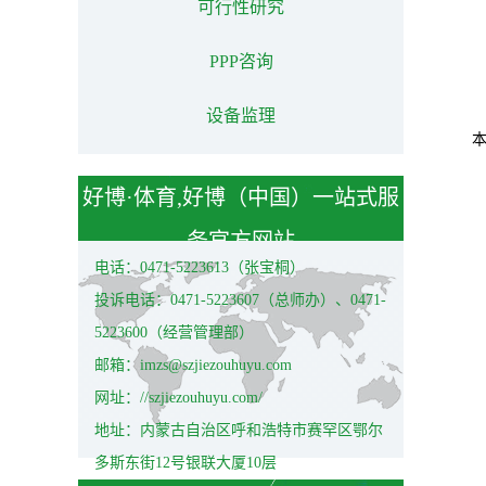
可行性研究
PPP咨询
设备监理
好博·体育,好博（中国）一站式服
务官方网站
Contact us
电话：0471-5223613（张宝桐）
投诉电话：0471-5223607（总师办）、0471-
5223600（经营管理部）
邮箱：imzs@szjiezouhuyu.com
网址：//szjiezouhuyu.com/
地址：内蒙古自治区呼和浩特市赛罕区鄂尔
多斯东街12号银联大厦10层