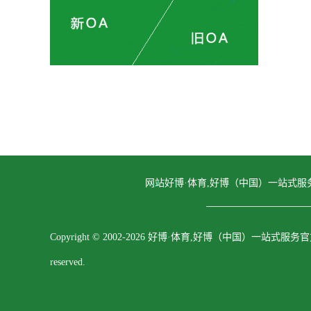
网站好博·体育,好博（中国）一站式服
Copyright © 2002-2026 好博·体育,好博（中国）一站式服务官方网
reserved.