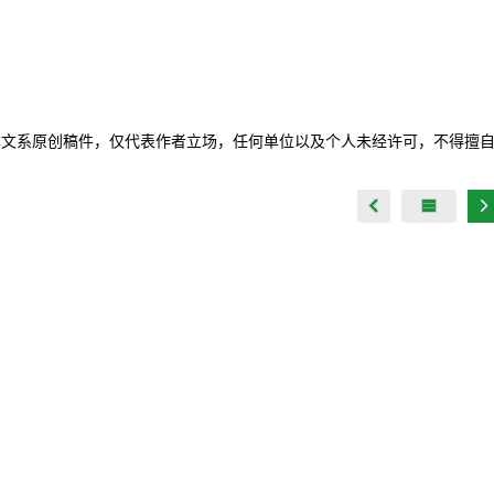
本文系原创稿件，仅代表作者立场，任何单位以及个人未经许可，不得擅