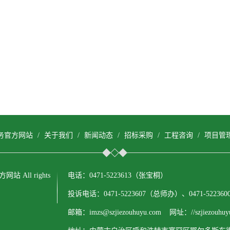
务官方网站
/
关于我们
/
新闻动态
/
招标采购
/
工程咨询
/
项目管
站 All rights
电话：0471-5223613（张宝桐）
投诉电话：0471-5223607（总师办）、0471-522
邮箱：imzs@szjiezouhuyu.com 网址：//szjiezouhuyu