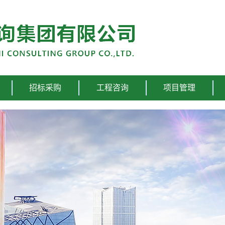
招标采购
工程咨询
项目管理