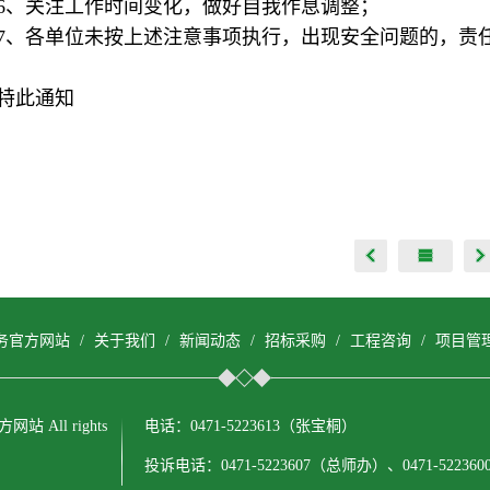
6、关注工作时间变化，做好自我作息调整；
7、各单位未按上述注意事项执行，出现安全问题的，责
特此通知
务官方网站
/
关于我们
/
新闻动态
/
招标采购
/
工程咨询
/
项目管
站 All rights
电话：0471-5223613（张宝桐）
投诉电话：0471-5223607（总师办）、0471-522