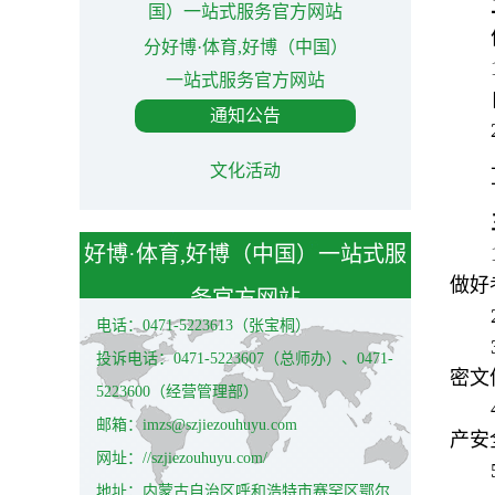
国）一站式服务官方网站
分好博·体育,好博（中国）
一站式服务官方网站
通知公告
文化活动
好博·体育,好博（中国）一站式服
做好
务官方网站
Contact us
电话：0471-5223613（张宝桐）
投诉电话：0471-5223607（总师办）、0471-
密文
5223600（经营管理部）
邮箱：imzs@szjiezouhuyu.com
产安
网址：//szjiezouhuyu.com/
地址：内蒙古自治区呼和浩特市赛罕区鄂尔