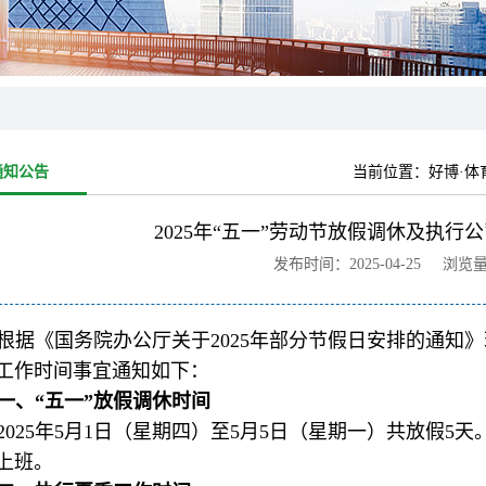
通知公告
当前位置：
好博·体
2025年“五一”劳动节放假调休及执
发布时间：2025-04-25 浏览
根据《国务院办公厅关于2025年部分节假日安排的通知》
工作时间事宜通知如下：
一、“五一”放假调休时间
2025年5月1日（星期四）至5月5日（星期一）共放假5天
上班。