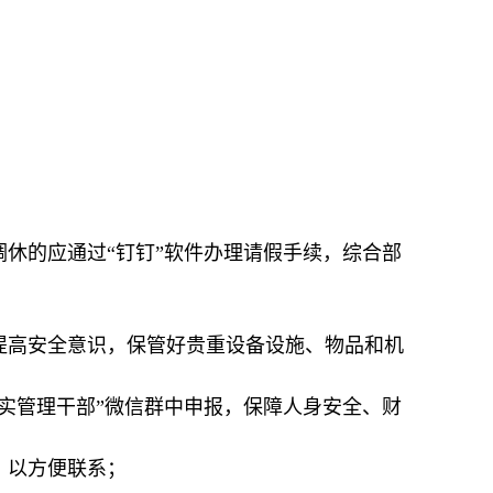
休的应通过“钉钉”软件办理请假手续，综合部
提高安全意识，保管好贵重设备设施、物品和机
实管理干部”微信群中申报，保障人身安全、财
，以方便联系；