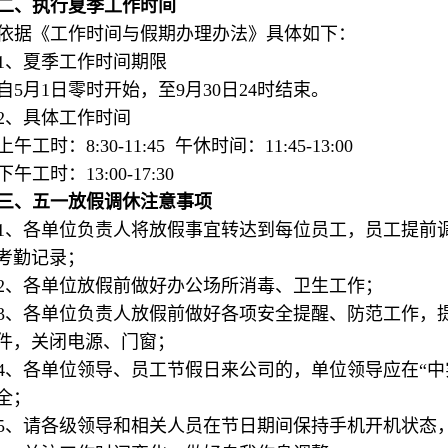
二、执行夏季工作时间
依据《工作时间与假期办理办法》具体如下：
1、夏季工作时间期限
自5月1日零时开始，至9月30日24时结束。
2、具体工作时间
上午工时：8:30-11:45 午休时间：11:45-13:00
下午工时：13:00-17:30
三、五一放假调休注意事项
1、各单位负责人将放假事宜转达到每位员工，员工提前调
考勤记录；
2、各单位放假前做好办公场所消毒、卫生工作；
3、各单位负责人放假前做好各项安全提醒、防范工作，
件，关闭电源、门窗；
4、各单位领导、员工节假日来公司的，单位领导应在“中
全；
5、请各级领导和相关人员在节日期间保持手机开机状态