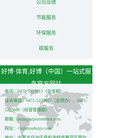
公司业绩
节能服务
环保服务
碳服务
好博·体育,好博（中国）一站式服
务官方网站
Contact us
电话：0471-5223613（张宝桐）
投诉电话：0471-5223607（总师办）、0471-
5223600（经营管理部）
邮箱：imzs@szjiezouhuyu.com
网址：//szjiezouhuyu.com/
地址：内蒙古自治区呼和浩特市赛罕区鄂尔