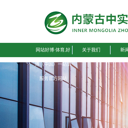
好博·体育,好博（中国）一站式服务官方网站
网站好博·体育,好
关于我们
新
博（中国）一站式
服务官方网站