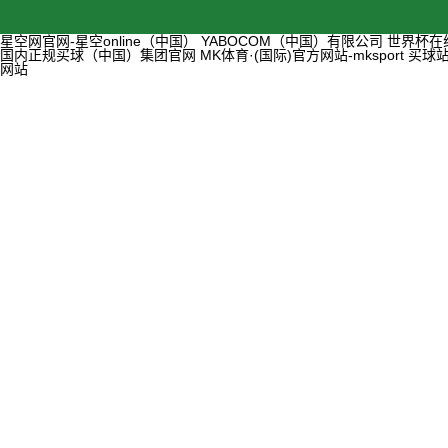
星空网官网-星空online（中国）
YABOCOM（中国）有限公司
世界杯在
国内正规买球（中国）集团官网
MK体育·(国际)官方网站-mksport
买球站
网站