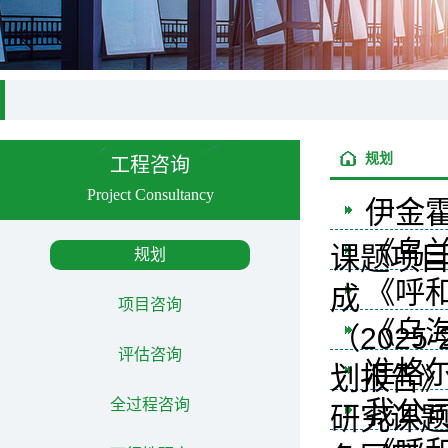
规划
工程咨询
Project Consultancy
伊金
《乌
课题项
规划
《呼
成
项目咨询
《乌
（202
评估咨询
准格尔
划报告
全过程咨询
我公
研究课