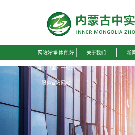
好博·体育,好博（中国）一站式服务官方网站
网站好博·体育,好
关于我们
新
博（中国）一站式
服务官方网站