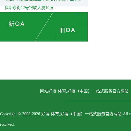
多斯东街12号银联大厦10层
网站好博·体育,好博（中国）一站式服务官方网站
Copyright © 2002-2026 好博·体育,好博（中国）一站式服务官方网站 All rig
reserved.